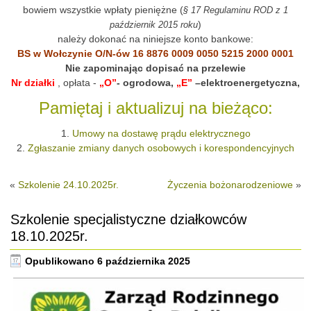
bowiem wszystkie wpłaty pieniężne (
§ 17 Regulaminu ROD z 1
)
październik 2015 roku
należy dokonać na niniejsze konto bankowe:
BS w Wołczynie O/N-ów 16 8876 0009 0050 5215 2000 0001
Nie zapominając dopisać na przelewie
Nr działki
, opłata -
„O”
- ogrodowa,
„E”
–elektroenergetyczna,
Pamiętaj i aktualizuj na bieżąco:
1.
Umowy na dostawę prądu elektrycznego
2.
Zgłaszanie zmiany danych osobowych i korespondencyjnych
«
Szkolenie 24.10.2025r.
Życzenia bożonarodzeniowe
»
Szkolenie specjalistyczne działkowców
18.10.2025r.
Opublikowano
6 października 2025