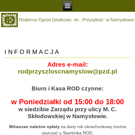
I N F O R M A C J A
Adres e-mail:
rodprzyszloscnamyslow@pzd.pl
Biuro i Kasa ROD czynne:
w Poniedziałki od 15:00 do 18:00
w siedzibie Zarządu przy ulicy M. C.
Skłodowskiej w Namysłowie.
Wówczas należne opłaty
za dany rok obrachunkowy można
uiszczać u Skarbnika ROD,