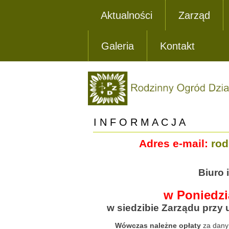
Aktualności
Zarząd
Galeria
Kontakt
I N F O R M A C J A
Adres e-mail:
ro
Biuro 
w Poniedzi
w siedzibie Zarządu przy 
Wówczas należne opłaty
za dany