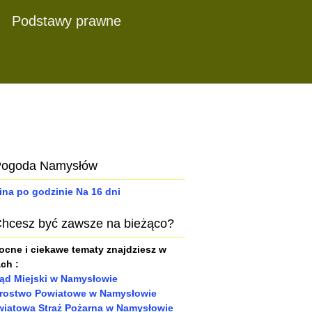
Podstawy prawne
ogoda Namysłów
ina po godzinie
Na 16 dni
hcesz być zawsze na bieżąco?
cne i ciekawe tematy znajdziesz w
ach :
ąd Miejski w Namysłowie
arostwo Powiatowe w Namysłowie
iatowa Straż Pożarna w Namysłowie