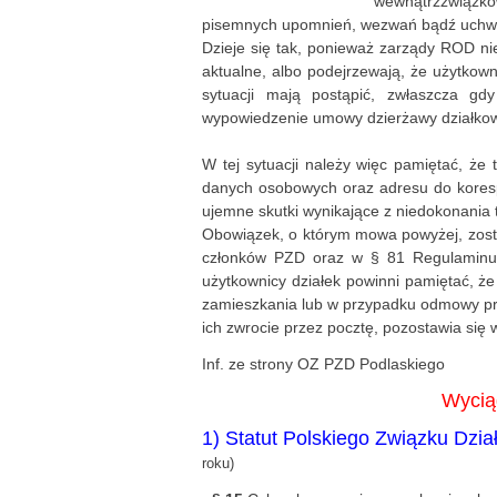
wewnątrzzwiązko
pisemnych upomnień, wezwań bądź uchwał 
Dzieje się tak, ponieważ zarządy ROD ni
aktualne, albo podejrzewają, że użytkowni
sytuacji mają postąpić, zwłaszcza gd
wypowiedzenie umowy dzierżawy działkow
W tej sytuacji należy więc pamiętać, że
danych osobowych oraz adresu do koresp
ujemne skutki wynikające z niedokonania ta
Obowiązek, o którym mowa powyżej, zosta
członków PZD oraz w § 81 Regulaminu 
użytkownicy działek powinni pamiętać, że
zamieszkania lub w przypadku odmowy prz
ich zwrocie przez pocztę, pozostawia się
Inf. ze strony OZ PZD Podlaskiego
Wycią
1) Statut Polskiego Związku Dz
roku)