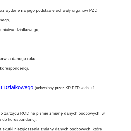
 oraz wydane na jego podstawie uchwały organów PZD,
znego,
odnictwa działkowego,
,
zerwca danego roku,
 korespondencji
,
u Działkowego
(uchwalony przez KR-PZD w dniu 1
 do zarządu ROD na piśmie zmianę danych osobowych, w
u do korespondencji.
a skutki niezgłoszenia zmiany danych osobowych, które