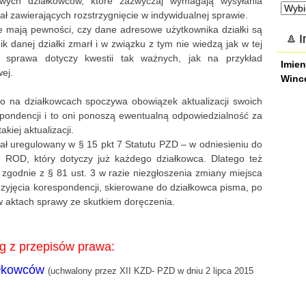
wych działkowców, które zazwyczaj wymagają wysyłania
Arch
zawierających rozstrzygnięcie w indywidualnej sprawie.
e mają pewności, czy dane adresowe użytkownika działki są
I
k danej działki zmarł i w związku z tym nie wiedzą jak w tej
y sprawa dotyczy kwestii tak ważnych, jak na przykład
Imien
ej.
Winc
 to na działkowcach spoczywa obowiązek aktualizacji swoich
ondencji i to oni ponoszą ewentualną odpowiedzialność za
kiej aktualizacji.
ł uregulowany w § 15 pkt 7 Statutu PZD – w odniesieniu do
ROD, który dotyczy już każdego działkowca. Dlatego też
 zgodnie z § 81 ust. 3 w razie niezgłoszenia zmiany miejsca
yjęcia korespondencji, skierowane do działkowca pisma, po
 w aktach sprawy ze skutkiem doręczenia.
g z przepisów prawa:
iałkowców
(uchwalony przez XII KZD- PZD w dniu 2 lipca 2015