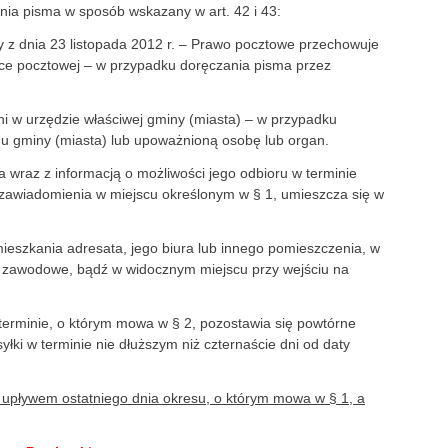
enia pisma w sposób wskazany w art. 42 i 43:
 z dnia 23 listopada 2012 r. – Prawo pocztowe przechowuje
wce pocztowej – w przypadku doręczania pisma przez
ni w urzędzie właściwej gminy (miasta) – w przypadku
u gminy (miasta) lub upoważnioną osobę lub organ.
 wraz z informacją o możliwości jego odbioru w terminie
a zawiadomienia w miejscu określonym w § 1, umieszcza się w
 mieszkania adresata, jego biura lub innego pomieszczenia, w
i zawodowe, bądź w widocznym miejscu przy wejściu na
 terminie, o którym mowa w § 2, pozostawia się powtórne
łki w terminie nie dłuższym niż czternaście dni od daty
upływem ostatniego dnia okresu, o którym mowa w § 1, a