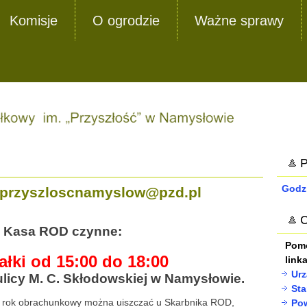
Komisje
O ogrodzie
Ważne sprawy
P
Godz
dprzyszloscnamyslow@pzd.pl
C
i Kasa ROD czynne:
Pomo
ałki od 15:00 do 18:00
link
Urz
ulicy M. C. Skłodowskiej w Namysłowie.
St
 rok obrachunkowy można uiszczać u Skarbnika ROD,
Pow