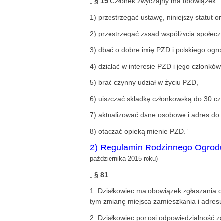
„
§ 15
Członek zwyczajny ma obowiązek:
1) przestrzegać ustawę, niniejszy statut
2) przestrzegać zasad współżycia społec
3) dbać o dobre imię PZD i polskiego ogr
4) działać w interesie PZD i jego członków
5) brać czynny udział w życiu PZD,
6) uiszczać składkę członkowską do 30 c
7)
aktualizować dane osobowe i adres do
8) otaczać opieką mienie PZD.”
2) Regulamin Rodzinnego Ogrod
października 2015 roku)
„
§ 81
1. Działkowiec ma obowiązek zgłaszania
tym zmianę miejsca zamieszkania i adres
2. Działkowiec ponosi odpowiedzialność z