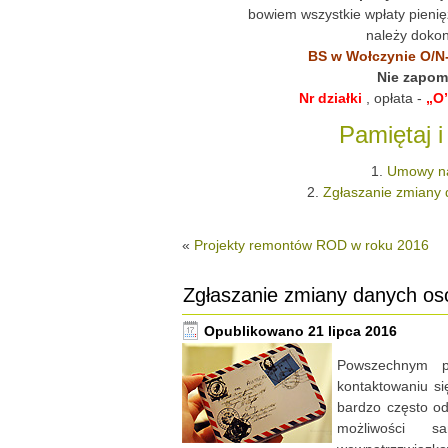
bowiem wszystkie wpłaty pienię
należy dokon
BS w Wołczynie O/N
Nie zapom
Nr działki
, opłata -
„O
Pamiętaj i
1.
Umowy na
2.
Zgłaszanie zmiany
«
Projekty remontów ROD w roku 2016
Zgłaszanie zmiany danych os
Opublikowano
21 lipca 2016
Powszechnym p
kontaktowaniu si
bardzo często od
możliwości s