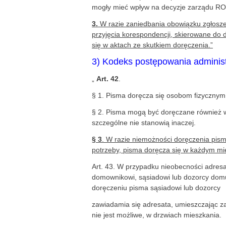
mogły mieć wpływ na decyzje zarządu RO
3.
W razie zaniedbania obowiązku zgłosz
przyjęcia korespondencji, skierowane do 
się w aktach ze skutkiem doręczenia.”
3) Kodeks postępowania adminis
„
Art. 42
.
§ 1. Pisma doręcza się osobom fizycznym 
§ 2. Pisma mogą być doręczane również w l
szczególne nie stanowią inaczej.
§ 3
. W razie niemożności doręczenia pisma
potrzeby, pisma doręcza się w każdym mie
Art. 43. W przypadku nieobecności adres
domownikowi, sąsiadowi lub dozorcy domu,
doręczeniu pisma sąsiadowi lub dozorcy
zawiadamia się adresata, umieszczając z
nie jest możliwe, w drzwiach mieszkania.