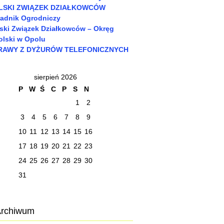
LSKI ZWIĄZEK DZIAŁKOWCÓW
adnik Ogrodniczy
ski Związek Działkowców – Okręg
lski w Opolu
RAWY Z DYŻURÓW TELEFONICZNYCH
sierpień 2026
P
W
Ś
C
P
S
N
1
2
3
4
5
6
7
8
9
10
11
12
13
14
15
16
17
18
19
20
21
22
23
24
25
26
27
28
29
30
31
rchiwum