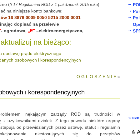
żne (
)
§ 17 Regulaminu ROD z 1 październik 2015 roku
PO
ać na niniejsze konto bankowe:
Por
-ów 16 8876 0009 0050 5215 2000 0001
Pol
inając dopisać na przelewie
Opo
”
- ogrodowa,
„E”
–elektroenergetyczna,
SP
 aktualizuj na bieżąco:
 dostawę prądu elektrycznego
 danych osobowych i korespondencyjnych
O G Ł O S Z E N I E
»
obowych i korespondencyjnych
roblemem nękającym zarządy ROD są trudności w
« cze
ę z użytkownikami działek. Z tego powodu niektóre organy
stępują od przewidzianych przez ustawę, statut i regulamin
A
ankcjonowania niestosujących się do przepisów