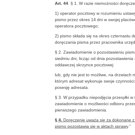
Art. 44
. § 1. W razie niemożności doręcz
1) operator pocztowy w rozumieniu ustawy
pismo przez okres 14 dni w swojej placó
operatora pocztowego;
2) pismo składa się na okres czternastu d
doręczania pisma przez pracownika urzęd
§ 2. Zawiadomienie o pozostawieniu pisma
siedmiu dni, licząc od dnia pozostawieni
oddawczej skrzynce pocztowej
lub, gdy nie jest to możliwe, na drzwiach
którym adresat wykonuje swoje czynnośc
posesję adresata.
§ 3. W przypadku niepodjęcia przesyłki w
zawiadomienie o możliwości odbioru przesy
pierwszego zawiadomienia.
§ 4.
Doręczenie uważa się za dokonane z 
pismo pozostawia się w aktach sprawy
.”