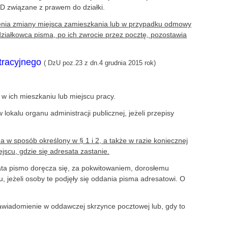
D związane z prawem do działki.
enia zmiany miejsca zamieszkania lub w przypadku odmowy
działkowca pisma, po ich zwrocie przez pocztę, pozostawia
tracyjnego
( DzU poz.23 z dn.4 grudnia 2015 rok)
w ich mieszkaniu lub miejscu pracy.
okalu organu administracji publicznej, jeżeli przepisy
 w sposób określony w § 1 i 2, a także w razie koniecznej
jscu, gdzie się adresata zastanie.
ata pismo doręcza się, za pokwitowaniem, dorosłemu
 jeżeli osoby te podjęły się oddania pisma adresatowi. O
awiadomienie w oddawczej skrzynce pocztowej lub, gdy to