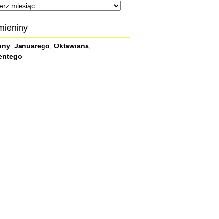
iwum
mieniny
iny
:
Januarego
,
Oktawiana
,
entego