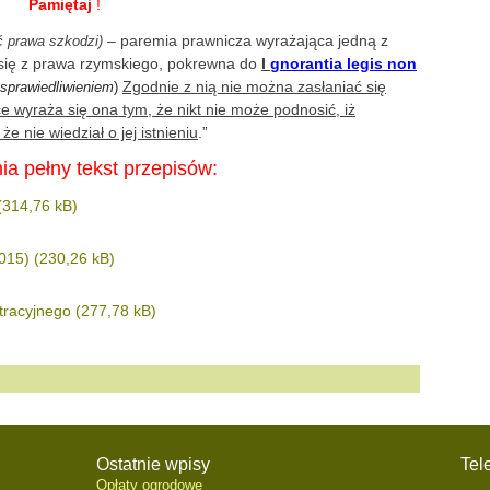
Pamiętaj
!
– paremia prawnicza wyrażająca jedną z
ć prawa szkodzi)
ię z prawa rzymskiego, pokrewna do
I
gnorantia legis non
Zgodnie z nią nie można zasłaniać się
usprawiedliwieniem
)
 wyraża się ona tym, że nikt nie może podnosić, iż
e nie wiedział o jej istnieniu
.”
ia pełny tekst przepisów:
015)
tracyjnego
Ostatnie wpisy
Tel
Opłaty ogrodowe