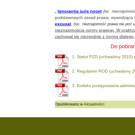
„
Ignorantia iuris nocet
(łac. nieznajomoś
podstawowych zasad prawa, wywodząca s
excusat
.
(
łac.
nieznajomość prawa nie jest 
nieznajomością normy prawnej. W praktyce
zachował się niezgodnie z normą dlatego, ż
Do pobran
1. Statut PZD (uchwalony 2015)
2. Regulamin ROD (uchwalony 2
3. Kodeks postępowania adminis
Opublikowano w
Aktualności