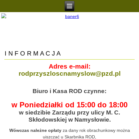
I N F O R M A C J A
Adres e-mail:
rodprzyszloscnamyslow@pzd.pl
Biuro i Kasa ROD czynne:
w Poniedziałki od 15:00 do 18:00
w siedzibie Zarządu przy ulicy M. C.
Skłodowskiej w Namysłowie.
Wówczas należne opłaty
za dany rok obrachunkowy można
uiszczać u Skarbnika ROD,