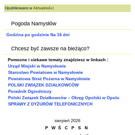
Opublikowano w
Aktualności
Pogoda Namysłów
Godzina po godzinie
Na 16 dni
Chcesz być zawsze na bieżąco?
Pomocne i ciekawe tematy znajdziesz w linkach :
Urząd Miejski w Namysłowie
Starostwo Powiatowe w Namysłowie
Powiatowa Straż Pożarna w Namysłowie
POLSKI ZWIĄZEK DZIAŁKOWCÓW
Poradnik Ogrodniczy
Polski Związek Działkowców – Okręg Opolski w Opolu
SPRAWY Z DYŻURÓW TELEFONICZNYCH
sierpień 2026
P
W
Ś
C
P
S
N