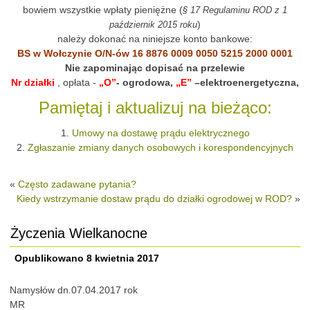
bowiem wszystkie wpłaty pieniężne (
§ 17 Regulaminu ROD z 1
)
październik 2015 roku
należy dokonać na niniejsze konto bankowe:
BS w Wołczynie O/N-ów 16 8876 0009 0050 5215 2000 0001
Nie zapominając dopisać na przelewie
Nr działki
, opłata -
„O”
- ogrodowa,
„E”
–elektroenergetyczna,
Pamiętaj i aktualizuj na bieżąco:
1.
Umowy na dostawę prądu elektrycznego
2.
Zgłaszanie zmiany danych osobowych i korespondencyjnych
«
Często zadawane pytania?
Kiedy wstrzymanie dostaw prądu do działki ogrodowej w ROD?
»
Życzenia Wielkanocne
Opublikowano
8 kwietnia 2017
Namysłów dn.07.04.2017 rok
MR