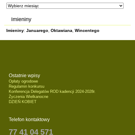
Archiwum
Imieniny
Imieniny
:
Januarego
,
Oktawiana
,
Wincentego
Ostatnie wpisy
Opłaty ogrodowe
Regulamin konkursu
Konferencja Delegatów ROD kadencji 2024-2028r.
Życzenia Wielkanocne
DZIEŃ KOBIET
Telefon kontaktowy
77 41 04 571