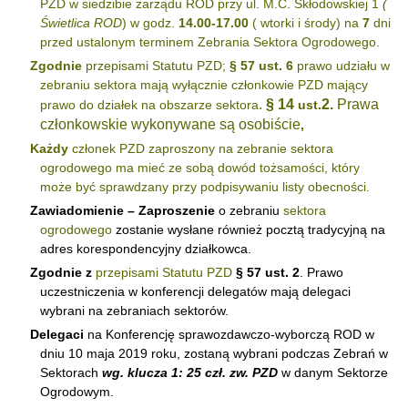
PZD w siedzibie zarządu ROD przy ul. M.C. Skłodowskiej 1
(
Świetlica ROD
) w godz.
14.00-17.00
( wtorki i środy) na
7
dni
przed ustalonym terminem Zebrania Sektora Ogrodowego.
Zgodnie
przepisami Statutu PZD;
§ 57 ust. 6
prawo udziału w
zebraniu sektora mają wyłącznie członkowie PZD mający
.
§ 14
2.
Prawa
prawo do działek na obszarze sektora
ust.
członkowskie wykonywane są osobiście
,
Każdy
członek PZD zaproszony na zebranie sektora
ogrodowego ma mieć ze sobą dowód tożsamości, który
może być sprawdzany przy podpisywaniu listy obecności.
Zawiadomienie – Zaproszenie
o zebraniu
sektora
ogrodowego
zostanie wysłane również pocztą tradycyjną na
adres korespondencyjny działkowca.
Zgodnie z
przepisami Statutu PZD
§ 57 ust. 2
. Prawo
uczestniczenia w konferencji delegatów mają delegaci
wybrani na zebraniach sektorów.
Delegaci
na Konferencję sprawozdawczo-wyborczą ROD w
dniu 10 maja 2019 roku, zostaną wybrani podczas Zebrań w
Sektorach
wg. klucza 1: 25 czł. zw. PZD
w danym Sektorze
Ogrodowym.