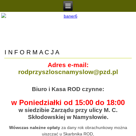
I N F O R M A C J A
Adres e-mail:
rodprzyszloscnamyslow@pzd.pl
Biuro i Kasa ROD czynne:
w Poniedziałki od 15:00 do 18:00
w siedzibie Zarządu przy ulicy M. C.
Skłodowskiej w Namysłowie.
Wówczas należne opłaty
za dany rok obrachunkowy można
uiszczać u Skarbnika ROD,