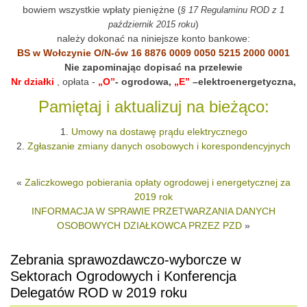
bowiem wszystkie wpłaty pieniężne (
§ 17 Regulaminu ROD z 1
)
październik 2015 roku
należy dokonać na niniejsze konto bankowe:
BS w Wołczynie O/N-ów 16 8876 0009 0050 5215 2000 0001
Nie zapominając dopisać na przelewie
Nr działki
, opłata -
„O”
- ogrodowa,
„E”
–elektroenergetyczna,
Pamiętaj i aktualizuj na bieżąco:
1.
Umowy na dostawę prądu elektrycznego
2.
Zgłaszanie zmiany danych osobowych i korespondencyjnych
«
Zaliczkowego pobierania opłaty ogrodowej i energetycznej za
2019 rok
INFORMACJA W SPRAWIE PRZETWARZANIA DANYCH
OSOBOWYCH DZIAŁKOWCA PRZEZ PZD
»
Zebrania sprawozdawczo-wyborcze w
Sektorach Ogrodowych i Konferencja
Delegatów ROD w 2019 roku