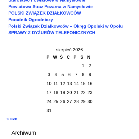
Starostwo Powiatowe w Namysłowie
Powiatowa Straż Pożarna w Namysłowie
POLSKI ZWIĄZEK DZIAŁKOWCÓW
Poradnik Ogrodniczy
Polski Związek Działkowców – Okręg Opolski w Opolu
SPRAWY Z DYŻURÓW TELEFONICZNYCH
sierpień 2026
P
W
Ś
C
P
S
N
1
2
3
4
5
6
7
8
9
10
11
12
13
14
15
16
17
18
19
20
21
22
23
24
25
26
27
28
29
30
31
« cze
Archiwum