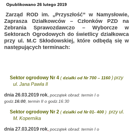
Opublikowano
26 lutego 2019
Zarząd ROD im. „Przyszłość” w Namysłowie,
Zaprasza Działkowców – Członków PZD na
Zebrania Sprawozdawczo – Wyborcze w
Sektorach Ogrodowych do świetlicy działkowca
przy ul. M.C Skłodowskiej, które odbędą się w
następujących terminach
:
Sektor ogrodowy Nr 4
)
przy
(
działki od Nr 700 – 1160
ul. Jana Pawła II
dnia 26.03.2019 rok
,
początek obrad: termin I o
godz.
16:00
, termin II o godz.16:30
Sektor ogrodowy Nr 2
przy ul.
(
działki od Nr 01- 400
)
M. Kopernika
dnia 27.03.2019 rok
,
początek obrad: termin I o